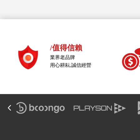
/值得信賴
業界老品牌
用心耕耘,誠信經營